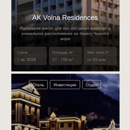
АК Volna Residences
Идеальное место для тех, кто ценит комфорт и
уникальное расположение на берегу Черного
моря
Сдача
Площадь, м²
Мин. цена, ₽
1 кв. 2028
27 - 155 м²
от 33 млн
Отель
Инвестиции
Отдых