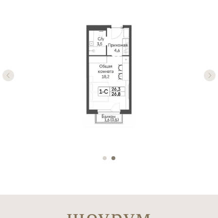
шоурум