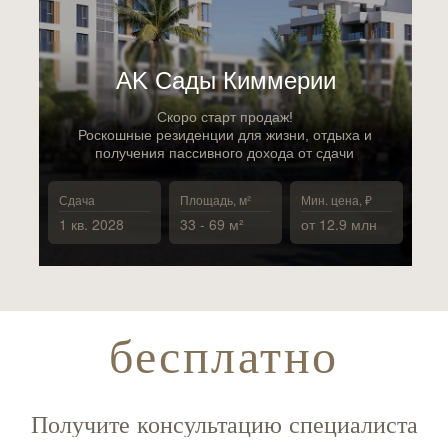
АK Сады Киммерии
Скоро старт продаж!
Роскошные резиденции для жизни, отдыха и
получения пассивного дохода от сдачи
Сдача
Площадь, м²
Мин. цена, ₽
1 кв. 2028
33 - 69 м²
от 12.9 млн
бесплатно
Получите консультацию специалиста