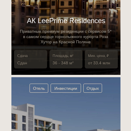
АК LeePrime Residences
Приватные премиум резиденции с сервисом 5*
в самом сердце горнолыжного курорта Роза
Хутор на Красной Поляне
Сдача
Площадь, м²
Мин. цена, ₽
Сдан
36 - 348 м²
от 33.4 млн
Отель
Инвестиции
Отдых