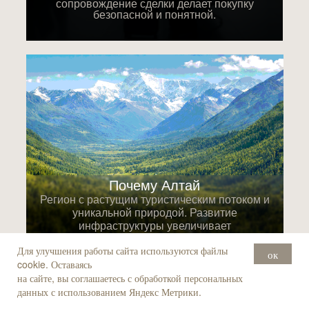
сопровождение сделки делает покупку
безопасной и понятной.
Почему Алтай
Регион с растущим туристическим потоком и
уникальной природой. Развитие
инфраструктуры увеличивает
привлекательность и поддерживает рост
стоимости недвижимости.
Для улучшения работы сайта используются файлы
ок
cookie. Оставаясь
на сайте, вы соглашаетесь с обработкой персональных
данных с использованием Яндекс Метрики.