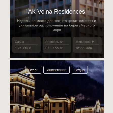
АК Volna Residences
Идеальное место для тех, кто ценит комфорт и
уникальное расположение на берегу Черного
моря
Сдача
Площадь, м²
Мин. цена, ₽
1 кв. 2028
27 - 155 м²
от 33 млн
Отель
Инвестиции
Отдых