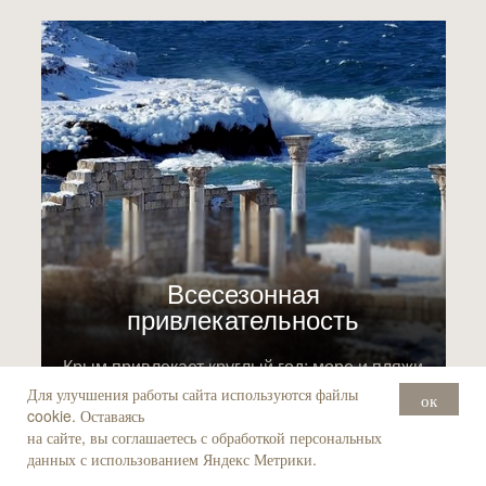
Всесезонная
привлекательность
Крым привлекает круглый год: море и пляжи
летом, экскурсии, фестивали и
Для улучшения работы сайта используются файлы
ок
оздоровительный отдых в межсезонье и
cookie. Оставаясь
зимой.
на сайте, вы соглашаетесь с обработкой персональных
данных с использованием Яндекс Метрики.