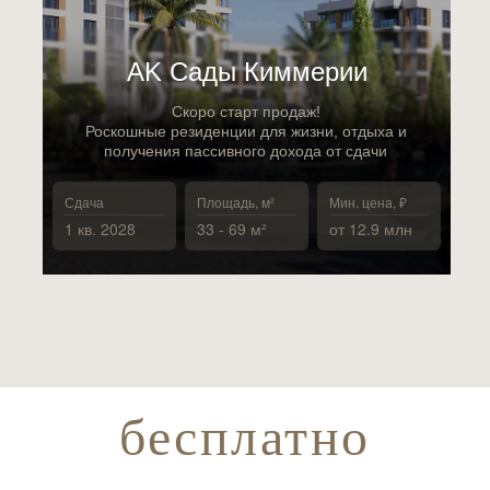
АK Сады Киммерии
Скоро старт продаж!
Роскошные резиденции для жизни, отдыха и
получения пассивного дохода от сдачи
Сдача
Площадь, м²
Мин. цена, ₽
1 кв. 2028
33 - 69 м²
от 12.9 млн
бесплатно