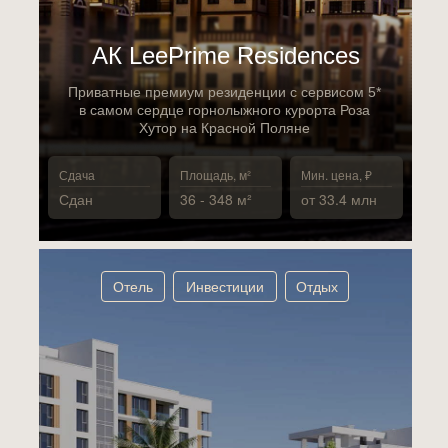
АК LeePrime Residences
Приватные премиум резиденции с сервисом 5*
в самом сердце горнолыжного курорта Роза
Хутор на Красной Поляне
Сдача
Площадь, м²
Мин. цена, ₽
Сдан
36 - 348 м²
от 33.4 млн
Отель
Инвестиции
Отдых