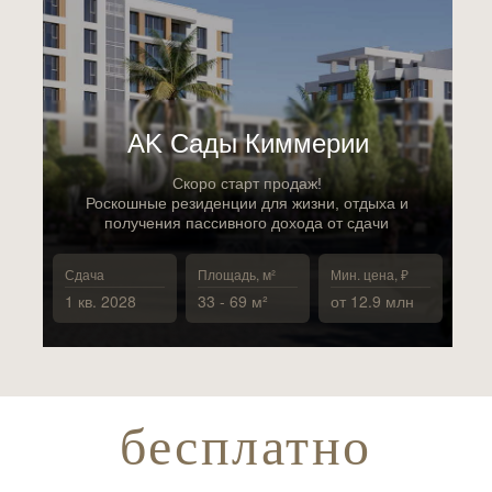
АK Сады Киммерии
Скоро старт продаж!
Роскошные резиденции для жизни, отдыха и
получения пассивного дохода от сдачи
Сдача
Площадь, м²
Мин. цена, ₽
1 кв. 2028
33 - 69 м²
от 12.9 млн
бесплатно