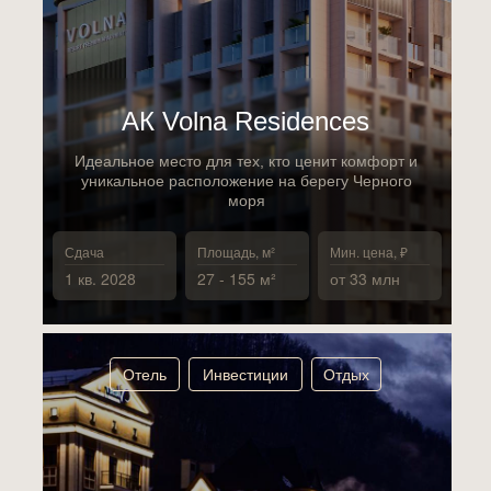
АК Volna Residences
Идеальное место для тех, кто ценит комфорт и
уникальное расположение на берегу Черного
моря
Сдача
Площадь, м²
Мин. цена, ₽
1 кв. 2028
27 - 155 м²
от 33 млн
Отель
Инвестиции
Отдых