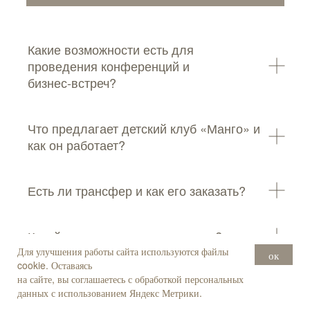
Какие возможности есть для
проведения конференций и
бизнес‑встреч?
Что предлагает детский клуб «Манго» и
как он работает?
Есть ли трансфер и как его заказать?
Какой интернет доступен гостям?
Для улучшения работы сайта используются файлы
ок
cookie. Оставаясь
на сайте, вы соглашаетесь с обработкой персональных
Насколько близко отель расположен к
данных с использованием Яндекс Метрики.
морю и ключевым объектам Сочи?