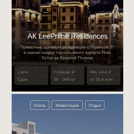
АК LeePrime Residences
Приватные премиум резиденции с сервисом 5*
в самом сердце горнолыжного курорта Роза
Хутор на Красной Поляне
Сдача
Площадь, м²
Мин. цена, ₽
Сдан
36 - 348 м²
от 33.4 млн
Отель
Инвестиции
Отдых