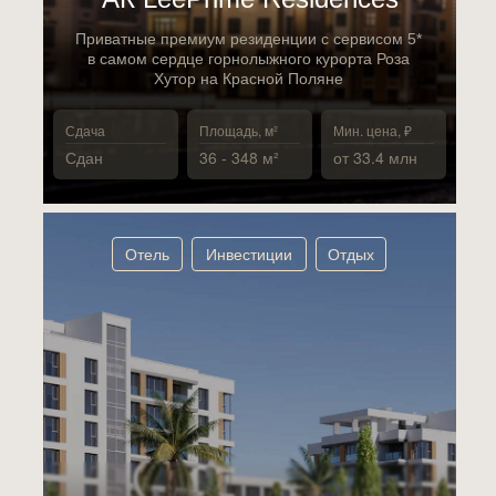
Приватные премиум резиденции с сервисом 5*
в самом сердце горнолыжного курорта Роза
Хутор на Красной Поляне
Сдача
Площадь, м²
Мин. цена, ₽
Сдан
36 - 348 м²
от 33.4 млн
Отель
Инвестиции
Отдых