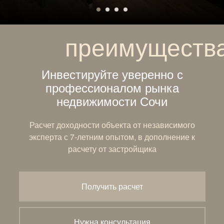
преимуществ
Инвестируйте уверенно с
профессионалом рынка
недвижимости Сочи
Расчет доходности объекта от независимого
эксперта с 7-летним опытом, в дополнение к
расчету от застройщика
Получить расчет
Нужна консультация