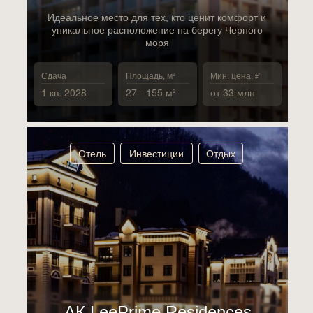
Идеальное место для тех, кто ценит комфорт и
уникальное расположение на берегу Черного
моря
Сдача
Площадь, м²
Мин. цена, ₽
1 кв. 2028
27 - 155 м²
от 33 млн
Отель
Инвестиции
Отдых
АК LeePrime Residences