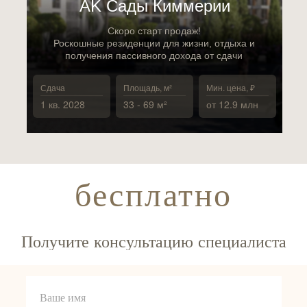
АK Сады Киммерии
Скоро старт продаж!
Роскошные резиденции для жизни, отдыха и
получения пассивного дохода от сдачи
Сдача
Площадь, м²
Мин. цена, ₽
1 кв. 2028
33 - 69 м²
от 12.9 млн
бесплатно
Получите консультацию специалиста