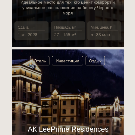
Идеальное место для тех, кто ценит комфорт и
уникальное расположение на берегу Черного
моря
Сдача
Площадь, м²
Мин. цена, ₽
1 кв. 2028
27 - 155 м²
от 33 млн
Отель
Инвестиции
Отдых
АК LeePrime Residences