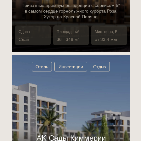
Приватные премиум резиденции с сервисом 5*
в самом сердце горнолыжного курорта Роза
Хутор на Красной Поляне
Сдача
Площадь, м²
Мин. цена, ₽
Сдан
36 - 348 м²
от 33.4 млн
Отель
Инвестиции
Отдых
АK Сады Киммерии