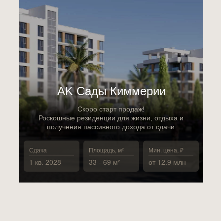
АK Сады Киммерии
Скоро старт продаж!
Роскошные резиденции для жизни, отдыха и
получения пассивного дохода от сдачи
Сдача
Площадь, м²
Мин. цена, ₽
1 кв. 2028
33 - 69 м²
от 12.9 млн