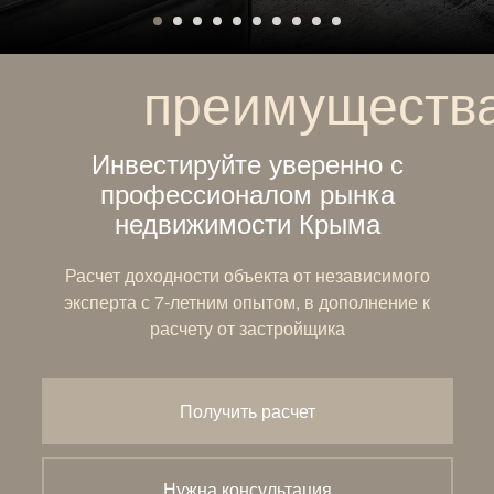
преимуществ
Инвестируйте уверенно с
профессионалом рынка
недвижимости Крыма
Расчет доходности объекта от независимого
эксперта с 7-летним опытом, в дополнение к
расчету от застройщика
Получить расчет
Нужна консультация