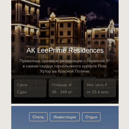
АК LeePrime Residences
Приватные премиум резиденции с сервисом 5*
в самом сердце горнолыжного курорта Роза
Хутор на Красной Поляне
Сдача
Площадь, м²
Мин. цена, ₽
Сдан
36 - 348 м²
от 33.4 млн
Отель
Инвестиции
Отдых