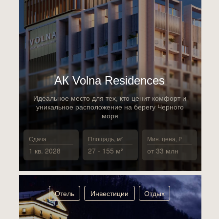
АК Volna Residences
Идеальное место для тех, кто ценит комфорт и
уникальное расположение на берегу Черного
моря
Сдача
Площадь, м²
Мин. цена, ₽
1 кв. 2028
27 - 155 м²
от 33 млн
Отель
Инвестиции
Отдых