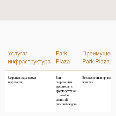
Услуга/
Park
Преимущест
инфраструктура
Plaza
Park Plaza
Закрытая охраняемая
Есть,
Безопасность и приватнос
территория
огороженная
жителей
территория с
круглосуточной
охраной и
системой
видеонаблюдени