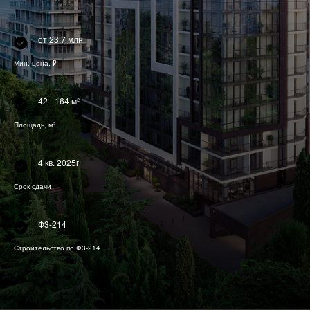
от 23.7 млн
Мин. цена, ₽
42 - 164 м²
Площадь, м²
4 кв. 2025г
Срок сдачи
Ф3-214
Строительство по Ф3-214