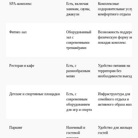
SPA-комплекс
Есть, включая
Комплексные
хаммам, сауны,
оздоровительные услуги 
джакузи
комфортного отдыха
Фитнес-зал
Оборудованный
Возможность поддержива
зал с
физическую форму не
современными
покидая комплекс
тренажёрами
Ресторан и кафе
Есть, с
Удобство питания на
разнообразным
территории без
меню
необходимости выезда з
Детские и спортивные площадки
Есть, с
Инфраструктура для
современным
семейного отдыха и
оборудованием
активного образа жизни
для игр и спорта
Паркинг
Наземный и
Удобство для жильцов и 
гостевой
гостей
паркинг