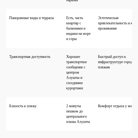
Панорамные виды и террасы
Есть, часть
Эстетическая
квартир с
привлекательность и ком
балконами и
проживания
видами на море
и горы
Транспортная доступность
Хорошее
Быстрый доступ к
транспортное
инфраструктуре города и
сообщение с
пляжам
центром
Алушты и
соседними
курортами
Близость к пляжу
2 минуты
Комфорт отдыха у моря
пешком до
центрального
пляжа Алушты