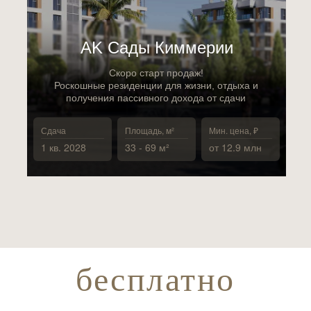
АK Сады Киммерии
Скоро старт продаж!
Роскошные резиденции для жизни, отдыха и
получения пассивного дохода от сдачи
Сдача
Площадь, м²
Мин. цена, ₽
1 кв. 2028
33 - 69 м²
от 12.9 млн
бесплатно