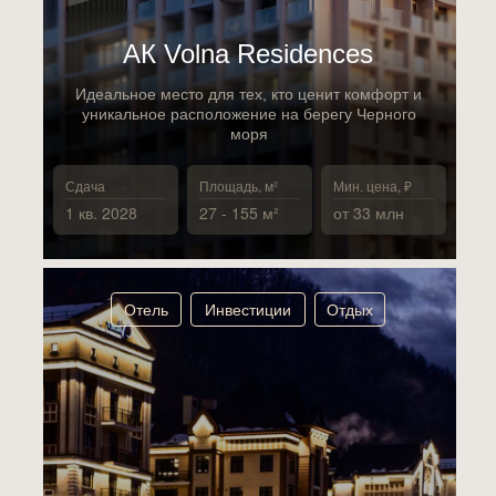
АК Volna Residences
Идеальное место для тех, кто ценит комфорт и
уникальное расположение на берегу Черного
моря
Сдача
Площадь, м²
Мин. цена, ₽
1 кв. 2028
27 - 155 м²
от 33 млн
Отель
Инвестиции
Отдых