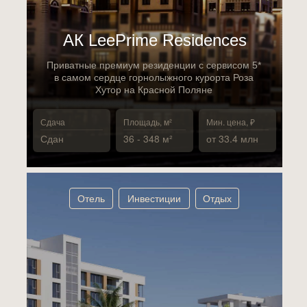
АК LeePrime Residences
Приватные премиум резиденции с сервисом 5*
в самом сердце горнолыжного курорта Роза
Хутор на Красной Поляне
Сдача
Площадь, м²
Мин. цена, ₽
Сдан
36 - 348 м²
от 33.4 млн
Отель
Инвестиции
Отдых