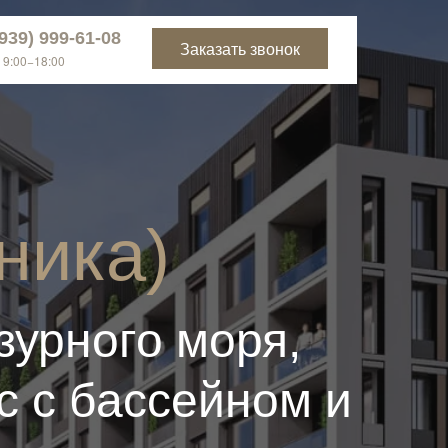
(939) 999-61-08
Заказать звонок
Заказать звонок
(939) 999-61-08
 9:00−18:00
ника)
зурного моря,
с с бассейном и