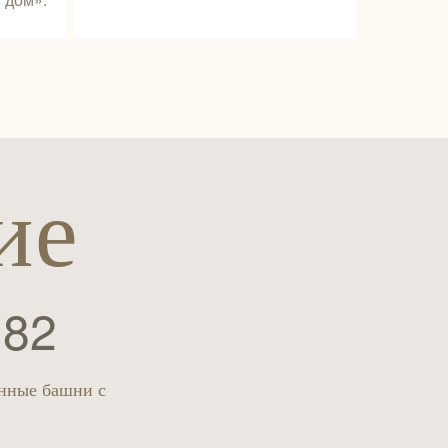
ие
 82
енные башни с