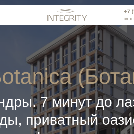
+7 
нтакты
+7 
пн−пт
otanica (Бота
дры. 7 минут до ла
ы, приватный оази