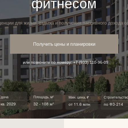
фитнесом
нции для жизни, отдыха и получения пассивного дохода от
Получить цены и планировки
или позвоните по номеру:
+7 (933) 110-96-09
Сдача
Площадь, м²
Мин. цена, ₽
Строительств
1кв. 2029
32 - 108 м²
от 11.6 млн
по Ф3-214