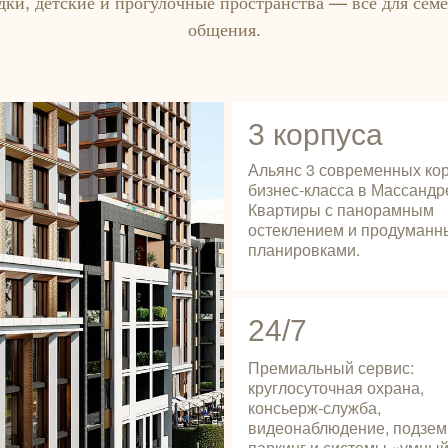
ки, детские и прогулочные пространства — всё для семе
общения.
3 корпуса
Альянс 3 современных ко
бизнес‑класса в Массандр
Квартиры с панорамным
остеклением и продуман
планировками.
24/7
Премиальный сервис:
круглосуточная охрана,
консьерж‑служба,
видеонаблюдение, подзе
паркинг и системы «умный