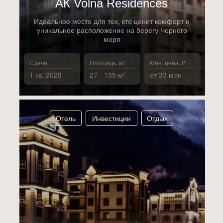
АК Volna Residences
Идеальное место для тех, кто ценит комфорт и
уникальное расположение на берегу Черного
моря
Сдача
Площадь, м²
Мин. цена, ₽
1 кв. 2028
27 - 155 м²
от 33 млн
Отель
Инвестиции
Отдых