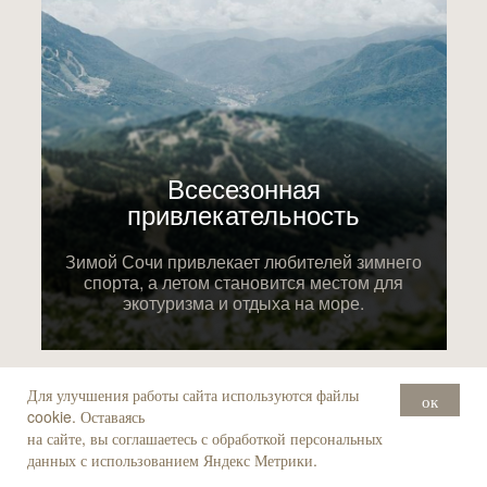
Всесезонная
привлекательность
Зимой Сочи привлекает любителей зимнего
спорта, а летом становится местом для
экотуризма и отдыха на море.
Для улучшения работы сайта используются файлы
ок
cookie. Оставаясь
на сайте, вы соглашаетесь с обработкой персональных
Участвуйте в закрытом
данных с использованием Яндекс Метрики.