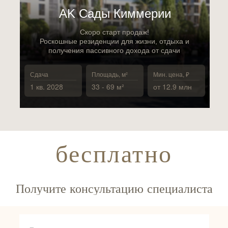
АK Сады Киммерии
Скоро старт продаж!
Роскошные резиденции для жизни, отдыха и
получения пассивного дохода от сдачи
Сдача
Площадь, м²
Мин. цена, ₽
1 кв. 2028
33 - 69 м²
от 12.9 млн
бесплатно
Получите консультацию специалиста