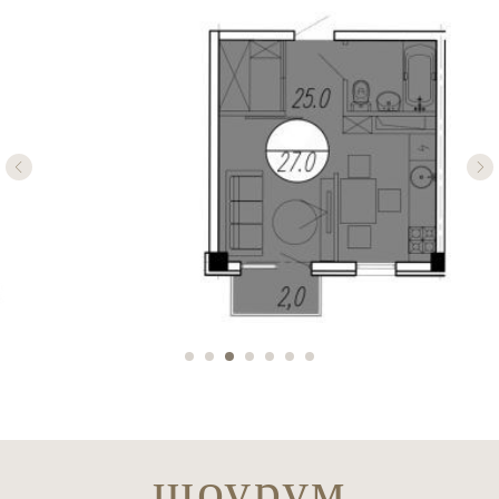
шоурум