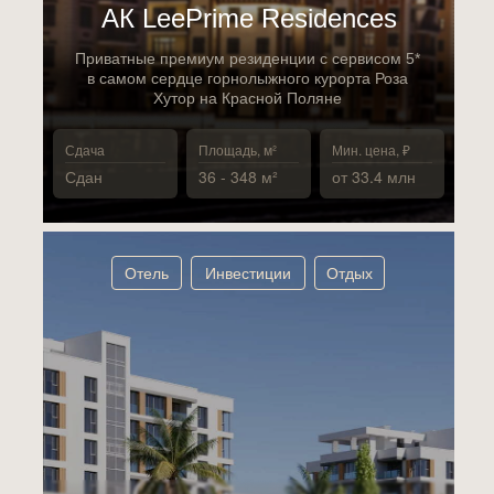
АК LeePrime Residences
Приватные премиум резиденции с сервисом 5*
в самом сердце горнолыжного курорта Роза
Хутор на Красной Поляне
Сдача
Площадь, м²
Мин. цена, ₽
Сдан
36 - 348 м²
от 33.4 млн
Отель
Инвестиции
Отдых