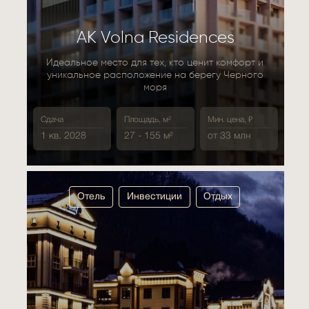
АК Volna Residences
Идеальное место для тех, кто ценит комфорт и
уникальное расположение на берегу Черного
моря
Сдача
Площадь, м²
Мин. цена, ₽
1 кв. 2028
27 - 155 м²
от 33 млн
Отель
Инвестиции
Отдых