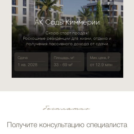
АK Сады Киммерии
Скоро старт продаж!
Роскошные резиденции для жизни, отдыха и
получения пассивного дохода от сдачи
Сдача
Площадь, м²
Мин. цена, ₽
1 кв. 2028
33 - 69 м²
от 12.9 млн
бесплатно
Получите консультацию специалиста