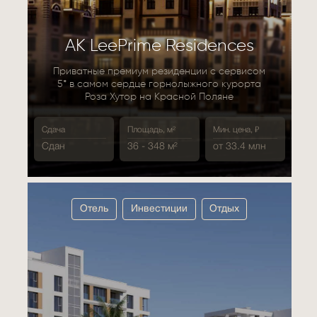
АК LeePrime Residences
Приватные премиум резиденции с сервисом
5* в самом сердце горнолыжного курорта
Роза Хутор на Красной Поляне
Сдача
Площадь, м²
Мин. цена, ₽
Сдан
36 - 348 м²
от 33.4 млн
Отель
Инвестиции
Отдых