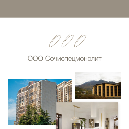
ООО
ООО Сочиспецмонолит