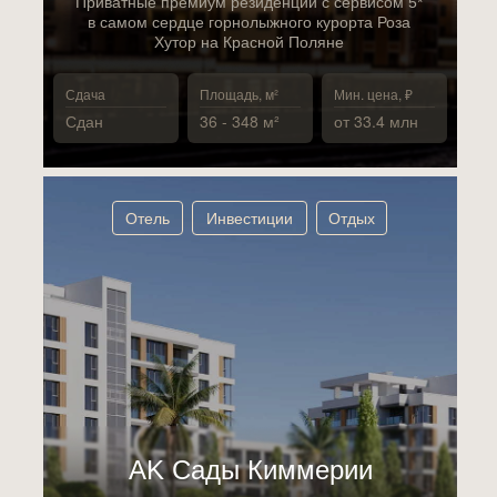
Приватные премиум резиденции с сервисом 5*
в самом сердце горнолыжного курорта Роза
Хутор на Красной Поляне
Сдача
Площадь, м²
Мин. цена, ₽
Сдан
36 - 348 м²
от 33.4 млн
Отель
Инвестиции
Отдых
АK Сады Киммерии