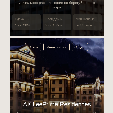
уникальное расположение на берегу Черного
моря
Сдача
Площадь, м²
Мин. цена, ₽
1 кв. 2028
27 - 155 м²
от 33 млн
Отель
Инвестиции
Отдых
АК LeePrime Residences