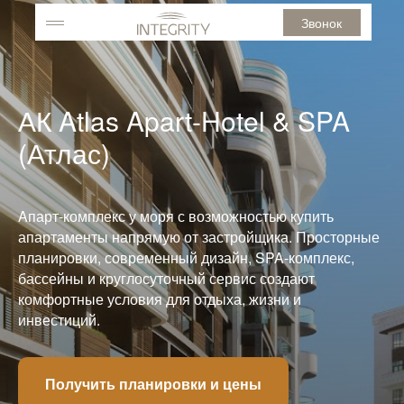
Звонок
АК Atlas Apart-Hotel & SPA
(Атлас)
Aпарт-комплекс у моря с возможностью купить
апартаменты напрямую от застройщика. Просторные
планировки, современный дизайн, SPA-комплекс,
бассейны и круглосуточный сервис создают
комфортные условия для отдыха, жизни и
инвестиций.
Получить планировки и цены