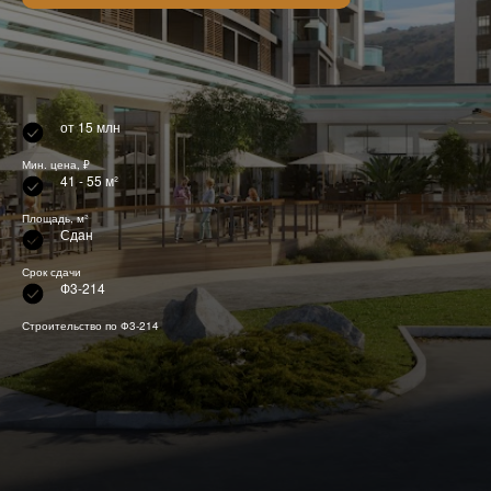
от 15 млн
Мин. цена, ₽
41 - 55 м²
Площадь, м²
Сдан
Срок сдачи
Ф3-214
Строительство по Ф3-214