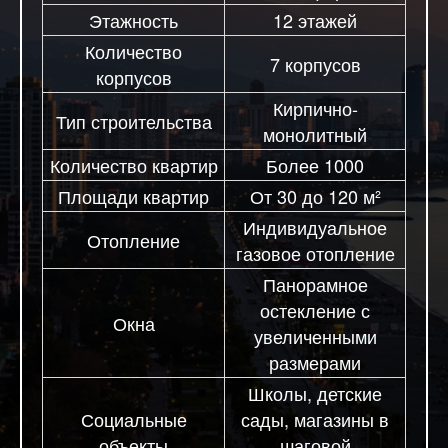
Этажность
12 этажей
Количество
7 корпусов
корпусов
Кирпично-
Тип строительства
монолитный
Количество квартир
Более 1000
Площади квартир
От 30 до 120 м²
Индивидуальное
Отопление
газовое отопление
Панорамное
остекление с
Окна
увеличенными
размерами
Школы, детские
Социальные
сады, магазины в
объекты
шаговой