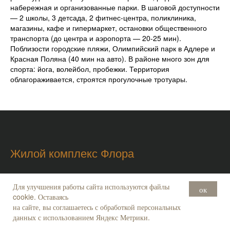
набережная и организованные парки. В шаговой доступности
— 2 школы, 3 детсада, 2 фитнес-центра, поликлиника,
магазины, кафе и гипермаркет, остановки общественного
транспорта (до центра и аэропорта — 20-25 мин).
Поблизости городские пляжи, Олимпийский парк в Адлере и
Красная Поляна (40 мин на авто). В районе много зон для
спорта: йога, волейбол, пробежки. Территория
облагораживается, строятся прогулочные тротуары.
Жилой комплекс Флора
г. Сочи, пос. Кудепста, ул. Искры, 66/9
Для улучшения работы сайта используются файлы
ок
cookie. Оставаясь
Время работы: Пн – Пт, 10.00 – 18.00
Отдел продаж:
7 (933) 110-96-09
на сайте, вы соглашаетесь с обработкой персональных
i
nfo@integrity.ru
данных с использованием Яндекс Метрики.