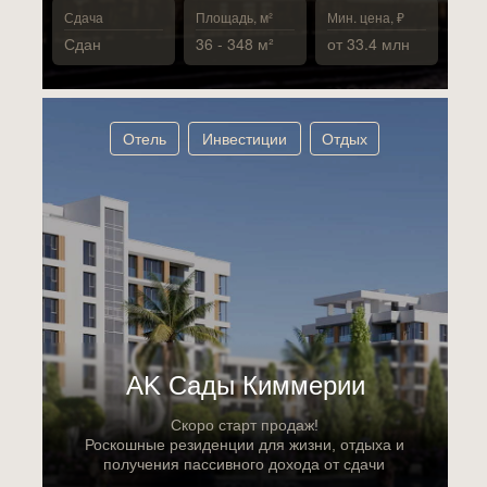
Сдача
Площадь, м²
Мин. цена, ₽
Сдан
36 - 348 м²
от 33.4 млн
Отель
Инвестиции
Отдых
АK Сады Киммерии
Скоро старт продаж!
Роскошные резиденции для жизни, отдыха и
получения пассивного дохода от сдачи