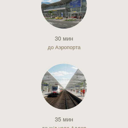
30 мин
до Аэропорта
35 мин
до ж/д узла Адлер