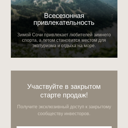
Всесезонная
привлекательность
Зимой Сочи привлекает любителей зимнего
спорта, а летом становится местом для
экотуризма и отдыха на море.
Участвуйте в закрытом
старте продаж!
Получите эксклюзивный доступ к закрытому
сообществу инвесторов.