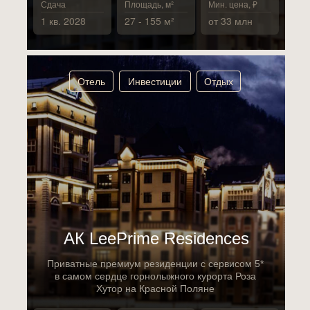
Сдача
Площадь, м²
Мин. цена, ₽
1 кв. 2028
27 - 155 м²
от 33 млн
Отель
Инвестиции
Отдых
АК LeePrime Residences
Приватные премиум резиденции с сервисом 5*
в самом сердце горнолыжного курорта Роза
Хутор на Красной Поляне