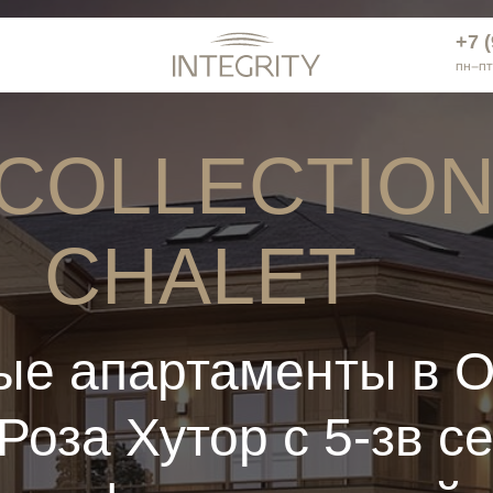
+7 
+7 
нтакты
пн−пт
 COLLECTION
CHALET
е апартаменты в 
Роза Хутор с 5-зв с