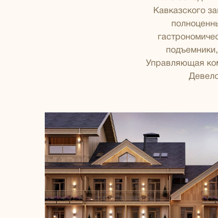
Кавказского за
полноценны
гастрономичес
подъемники,
Управляющая ком
Девело