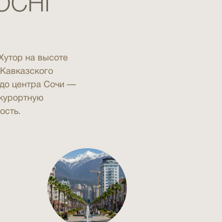
OCHI
Хутор на высоте
 Кавказского
 до центра Сочи —
 курортную
ость.