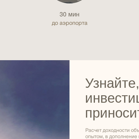
30 мин
до аэропорта
Узнайте,
инвести
приноси
Расчет доходности объ
опытом, в дополнение 