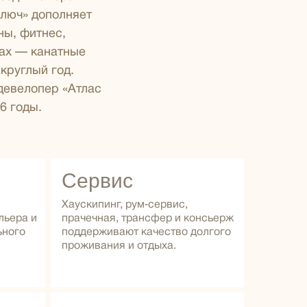
ключ» дополняет
ны, фитнес,
тах — канатные
круглый год.
девелопер «Атлас
6 годы.
Сервис
Хаускипинг, рум‑сервис,
льера и
прачечная, трансфер и консьерж
ьного
поддерживают качество долгого
проживания и отдыха.