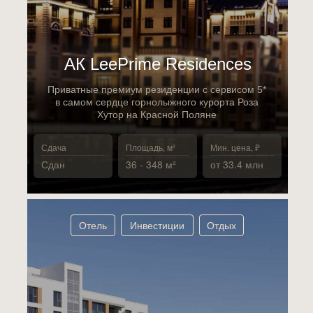
АК LeePrime Residences
Приватные премиум резиденции с сервисом 5*
в самом сердце горнолыжного курорта Роза
Хутор на Красной Поляне
Сдача
Площадь, м²
Мин. цена, ₽
Сдан
36 - 348 м²
от 33.4 млн
Отель
Инвестиции
Отдых