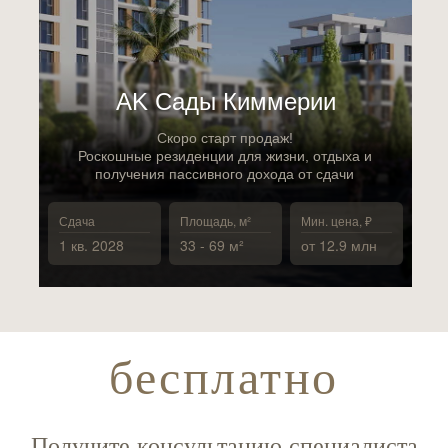
АK Сады Киммерии
Скоро старт продаж!
Роскошные резиденции для жизни, отдыха и
получения пассивного дохода от сдачи
Сдача
Площадь, м²
Мин. цена, ₽
1 кв. 2028
33 - 69 м²
от 12.9 млн
бесплатно
Получите консультацию специалиста