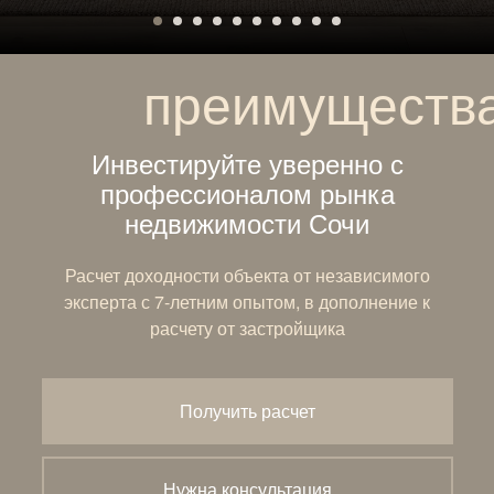
преимуществ
Инвестируйте уверенно с
профессионалом рынка
недвижимости Сочи
Расчет доходности объекта от независимого
эксперта с 7-летним опытом, в дополнение к
расчету от застройщика
Получить расчет
Нужна консультация