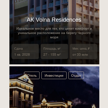
АК Volna Residences
Идеальное место для тех, кто ценит комфорт и
уникальное расположение на берегу Черного
моря
Сдача
Площадь, м²
Мин. цена, ₽
1 кв. 2028
27 - 155 м²
от 33 млн
Отель
Инвестиции
Отдых