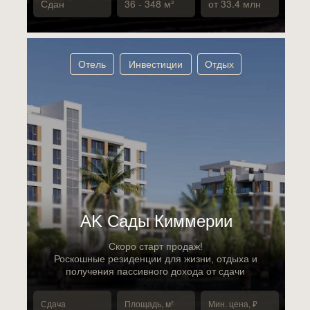
Сдан
36 - 348 м²
от 33.4 млн
Отель
Инвестиции
Отдых
АK Сады Киммерии
Скоро старт продаж!
Роскошные резиденции для жизни, отдыха и
получения пассивного дохода от сдачи
Сдача
Площадь, м²
Мин. цена, ₽