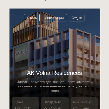
Отель
Инвестиции
Отдых
АК Volna Residences
Идеальное место для тех, кто ценит комфорт и
уникальное расположение на берегу Черного
моря
Сдача
Площадь, м²
Мин. цена, ₽
1 кв. 2028
27 - 155 м²
от 33 млн