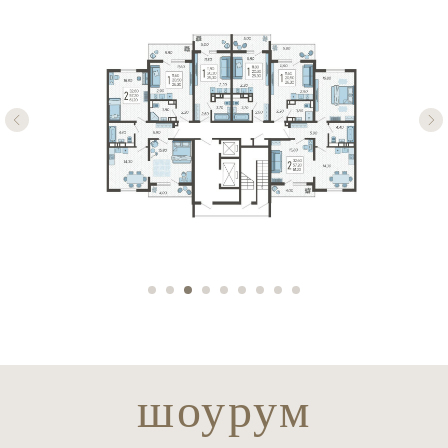
шоурум