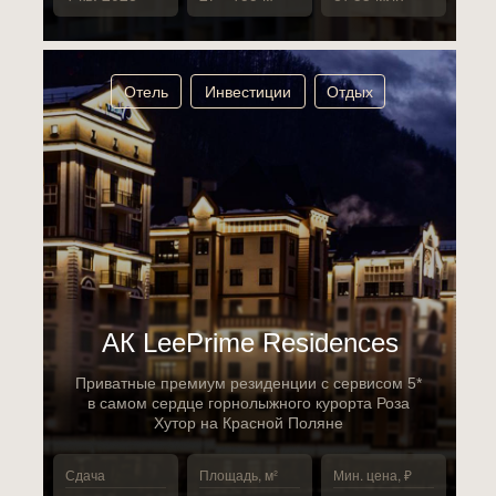
Отель
Инвестиции
Отдых
АК LeePrime Residences
Приватные премиум резиденции с сервисом 5*
в самом сердце горнолыжного курорта Роза
Хутор на Красной Поляне
Сдача
Площадь, м²
Мин. цена, ₽