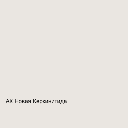
АК Новая Керкинитида