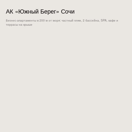
АК «Южный Берег» Сочи
Бизнес‑апартаменты в 200 м от моря: частный пляж, 2 бассейна, SPA, кафе и
террасы на крыше