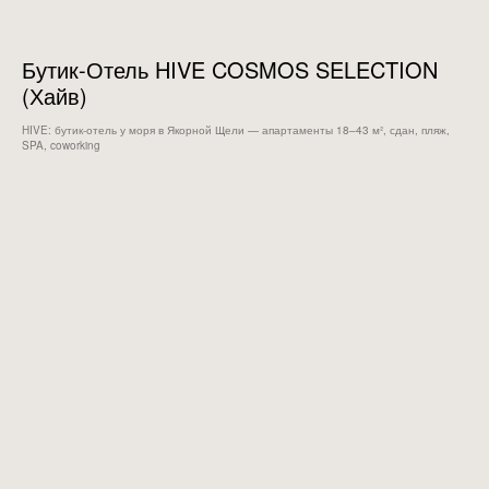
Бутик-Отель HIVE COSMOS SELECTION
(Хайв)
HIVE: бутик-отель у моря в Якорной Щели — апартаменты 18–43 м², сдан, пляж,
SPA, coworking