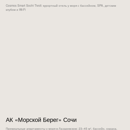
Cosmos Smart Sochi Tivoli: курортный отель у моря с бассейном, SPA, детским
клубом и Wi‑Fi
АК «Морской Берег» Сочи
Премиальные апартаменты у моря в Лазаревском: 23–45 м², бассейн, охрана,