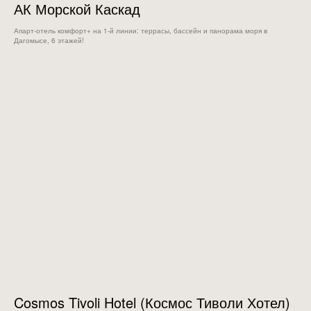
АК Морской Каскад
Апарт-отель комфорт+ на 1-й линии: террасы, бассейн и панорама моря в
Дагомысе, 6 этажей!
Cosmos Tivoli Hotel (Космос Тиволи Хотел)