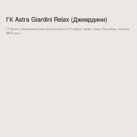
ГК Astra Giardini Relax (Джиардини)
17 вилл с апартаментами бизнес-класса в Уч-Дере: море, горы, бассейны, охрана,
Wi‑Fi сеть