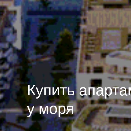
Купить aпарта
у моря