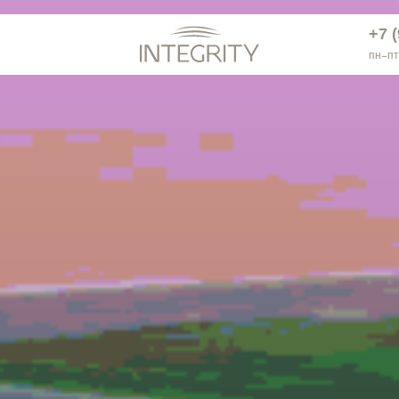
+7 
нтакты
+7 
пн−пт