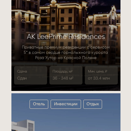
АК LeePrime Residences
Приватные премиум резиденции с сервисом
5* в самом сердце горнолыжного курорта
Роза Хутор на Красной Поляне
Сдача
Площадь, м²
Мин. цена, ₽
Сдан
36 - 348 м²
от 33.4 млн
Отель
Инвестиции
Отдых