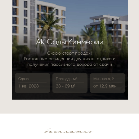
АK Сады Киммерии
Скоро старт продаж!
Роскошные резиденции для жизни, отдыха и
получения пассивного дохода от сдачи
Сдача
Площадь, м²
Мин. цена, ₽
1 кв. 2028
33 - 69 м²
от 12.9 млн
бесплатно