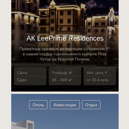
АК LeePrime Residences
Приватные премиум резиденции с сервисом 5*
в самом сердце горнолыжного курорта Роза
Хутор на Красной Поляне
Сдача
Площадь, м²
Мин. цена, ₽
Сдан
36 - 348 м²
от 33.4 млн
Отель
Инвестиции
Отдых