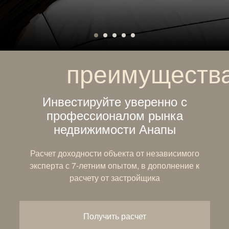
преимуществ
Инвестируйте уверенно с
профессионалом рынка
недвижимости Анапы
Расчет доходности объекта от независимого
эксперта с 7-летним опытом, в дополнение к
расчету от застройщика
Получить расчет