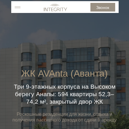
Звонок
ЖК AVAnta (Аванта)
Три 9-этажных корпуса на Высоком
берегу Анапы: 594 квартиры 52,3–
74,2 м², закрытый двор ЖК
Роскошные резиденции для жизни, отдыха и
получения пассивного дохода от сдачи в аренду