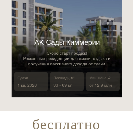
АK Сады Киммерии
Скоро старт продаж!
Роскошные резиденции для жизни, отдыха и
получения пассивного дохода от сдачи
Сдача
Площадь, м²
Мин. цена, ₽
1 кв. 2028
33 - 69 м²
от 12.9 млн
бесплатно