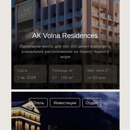
АК Volna Residences
Идеальное место для тех, кто ценит комфорт и
уникальное расположение на берегу Черного
моря
Сдача
Площадь, м²
Мин. цена, ₽
1 кв. 2028
27 - 155 м²
от 33 млн
Отель
Инвестиции
Отдых