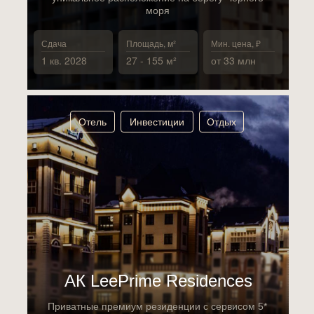
моря
Сдача
Площадь, м²
Мин. цена, ₽
1 кв. 2028
27 - 155 м²
от 33 млн
Отель
Инвестиции
Отдых
АК LeePrime Residences
Приватные премиум резиденции с сервисом 5*