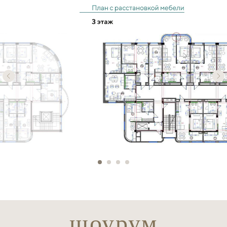
шоурум