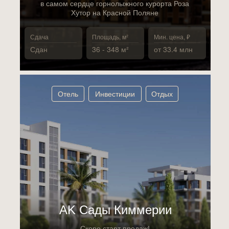
в самом сердце горнолыжного курорта Роза
Хутор на Красной Поляне
Сдача
Площадь, м²
Мин. цена, ₽
Сдан
36 - 348 м²
от 33.4 млн
Отель
Инвестиции
Отдых
АK Сады Киммерии
Скоро старт продаж!